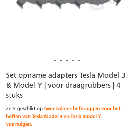
Ga
Set opname adapters Tesla Model 3
naar
& Model Y | voor draagrubbers | 4
het
stuks
begin
van
Zeer geschikt op
tweekoloms hefbruggen voor het
de
heffen van Tesla Model 3 en Tesla model Y
afbeeldingen-
voertuigen.
gallerij