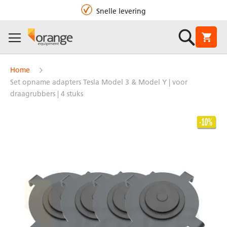
Snelle levering
Zoek
Winke
Home
Set opname adapters Tesla Model 3 & Model Y | voor
draagrubbers | 4 stuks
Ga
naar
het
einde
van
de
afbeeldingen-
gallerij