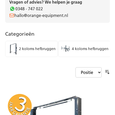
Vragen of advies? We helpen je graag
0348 - 747 022
hallo@orange-equipment.nl
Categorieën
2 koloms hefbruggen
4 koloms hefbruggen
Va
ho
na
la
so