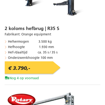
2 koloms hefbrug | R35 S
Fabrikant
:
Orange equipment
Hefvermogen 3.500 kg
Hefhoogte 1.930 mm
Hef-/daaltijd ca. 35 s / 35 s
Onderzwenkhoogte 100 mm
€ 3.790,-
Nog 4 op voorraad