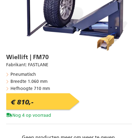
Wiellift | FM70
Fabrikant
:
FASTLANE
Pneumatisch
Breedte 1.060 mm
Hefhoogte 710 mm
€ 810,-
Nog 4 op voorraad
Geen producten meer om weer te geven.