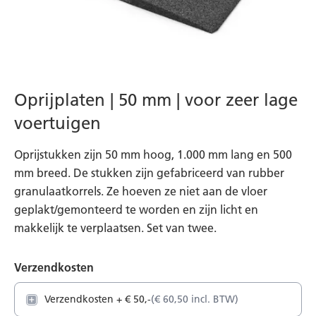
Ga
Oprijplaten | 50 mm | voor zeer lage
naar
voertuigen
het
begin
Oprijstukken zijn 50 mm hoog, 1.000 mm lang en 500
van
mm breed. De stukken zijn gefabriceerd van rubber
de
granulaatkorrels. Ze hoeven ze niet aan de vloer
afbeeldingen-
geplakt/gemonteerd te worden en zijn licht en
gallerij
makkelijk te verplaatsen. Set van twee.
Verzendkosten
Verzendkosten
+
€ 50,-
€ 60,50