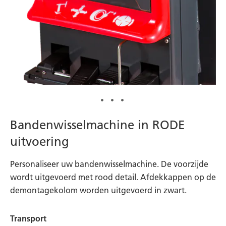
Ga
Bandenwisselmachine in RODE
naar
uitvoering
het
begin
Personaliseer uw bandenwisselmachine. De voorzijde
van
wordt uitgevoerd met rood detail. Afdekkappen op de
de
demontagekolom worden uitgevoerd in zwart.
afbeeldingen-
gallerij
Transport