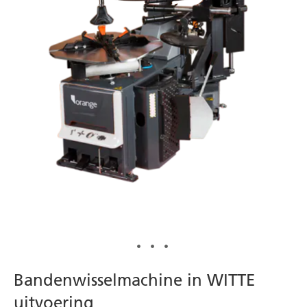
Ga
Bandenwisselmachine in WITTE
naar
uitvoering