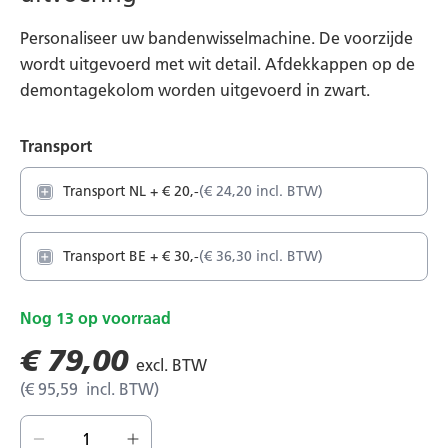
het
begin
Personaliseer uw bandenwisselmachine. De voorzijde
van
wordt uitgevoerd met wit detail. Afdekkappen op de
de
demontagekolom worden uitgevoerd in zwart.
afbeeldingen-
gallerij
Transport
Transport NL
+
€ 20,-
€ 24,20
Transport BE
+
€ 30,-
€ 36,30
Nog
13
op voorraad
€ 79,00
€ 95,59